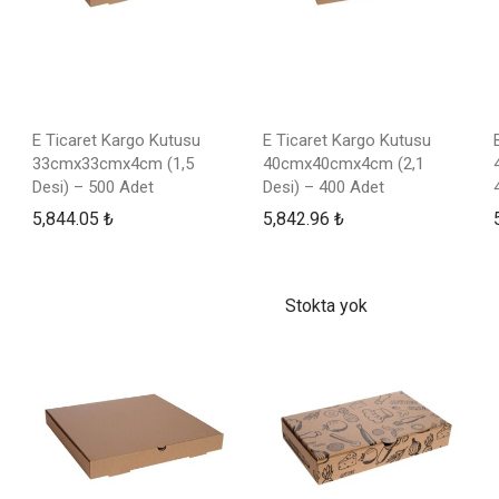
E Ticaret Kargo Kutusu
E Ticaret Kargo Kutusu
33cmx33cmx4cm (1,5
40cmx40cmx4cm (2,1
Desi) – 500 Adet
Desi) – 400 Adet
5,844.05
₺
5,842.96
₺