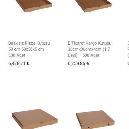
Baskısız Pizza Kutusu
E Ticaret Kargo Kutusu
50 cm 50x50x5 cm –
36cmx36cmx4cm (1,7
300 Adet
Desi) – 500 Adet
6,428.21
₺
6,259.86
₺