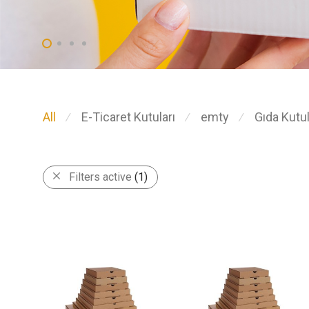
All
E-Ticaret Kutuları
emty
Gıda Kutul
⁄
⁄
⁄
Filters active
(1)