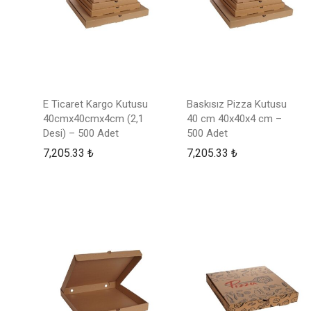
E Ticaret Kargo Kutusu
Baskısız Pizza Kutusu
40cmx40cmx4cm (2,1
40 cm 40x40x4 cm –
Desi) – 500 Adet
500 Adet
7,205.33
₺
7,205.33
₺