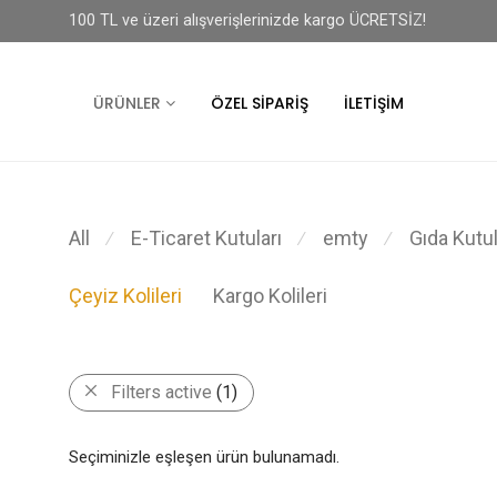
100 TL ve üzeri alışverişlerinizde kargo ÜCRETSİZ!
ÜRÜNLER
ÖZEL SIPARIŞ
İLETIŞIM
All
E-Ticaret Kutuları
emty
Gıda Kutul
⁄
⁄
⁄
Çeyiz Kolileri
Kargo Kolileri
Filters active
(1)
Seçiminizle eşleşen ürün bulunamadı.