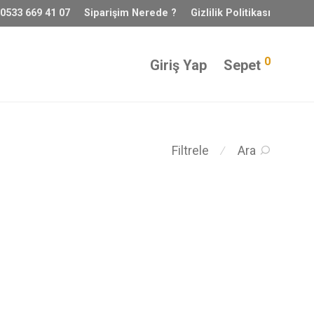
 0533 669 41 07
Siparişim Nerede ?
Gizlilik Politikası
0
Giriş Yap
Sepet
Filtrele
Ara
⁄