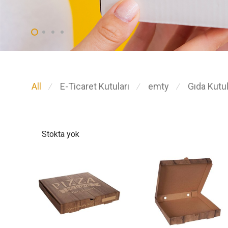
All
E-Ticaret Kutuları
emty
Gıda Kutul
⁄
⁄
⁄