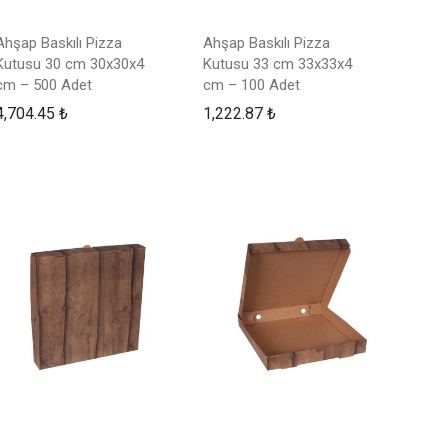
Ahşap Baskılı Pizza
Ahşap Baskılı Pizza
Kutusu 30 cm 30x30x4
Kutusu 33 cm 33x33x4
cm – 500 Adet
cm – 100 Adet
4,704.45
₺
1,222.87
₺