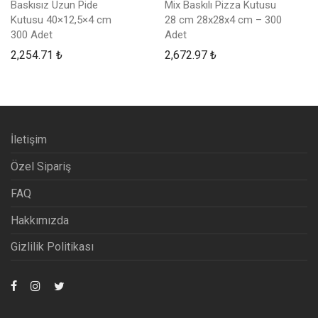
Baskısız Uzun Pide
Mix Baskılı Pizza Kutusu
Kutusu 40×12,5×4 cm
28 cm 28x28x4 cm – 300
300 Adet
Adet
2,254.71
₺
2,672.97
₺
İletişim
Özel Sipariş
FAQ
Hakkımızda
Gizlilik Politikası