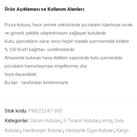
Ürün Açıklaması ve Kullanım Alanları:
Pizza kutusu, hazır yemek sektöründe pizzaların tüketiciye sıcak
ve güvenli şekilde ulaştırılmasını sağlayan kutulardır.
Kutu, yiyeceklere zarar verici hiçbir madde içermemekle birlikte
% 100 Kraft kağıttan üretilmektedir.
Arkasında bulunan hava delikleri sayesinde kutu içerisindeki
pizzaların hamurlaşması engellenmiş olur.
Isıya dayanıklıdır.
Bu ilan tarafından listelenmiştir.
Stok kodu:
PM222247-300
Kategoriler:
Dürüm Kutuları
,
E-Ticaret Kutuları
,
emty
,
Gıda
Kutuları
,
Hamburger Kutuları
,
Hediyelik Eşya Kutuları
,
Kargo