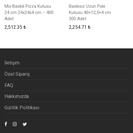
Mix Baskılı Pizza Kutusu
Baskısız Uzun Pide
24 cm 24x24x4 cm – 400
Kutusu 40×12,5×4 cm
Adet
300 Adet
2,512.35
₺
2,254.71
₺
İletişim
Özel Sipariş
FAQ
Hakkımızda
Gizlilik Politikası